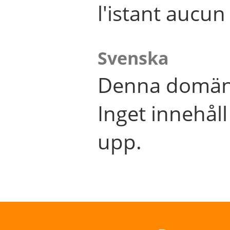
l'istant aucu
Svenska
Denna domän 
Inget innehål
upp.